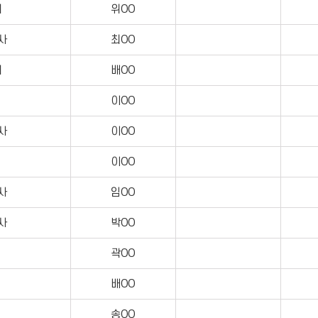
지
위OO
사
최OO
리
배OO
이OO
사
이OO
이OO
사
임OO
사
박OO
곽OO
배OO
송OO