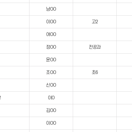
남OO
이OO
고2
여OO
정OO
전공과
윤OO
조OO
초6
신OO
장
이O
김OO
이OO