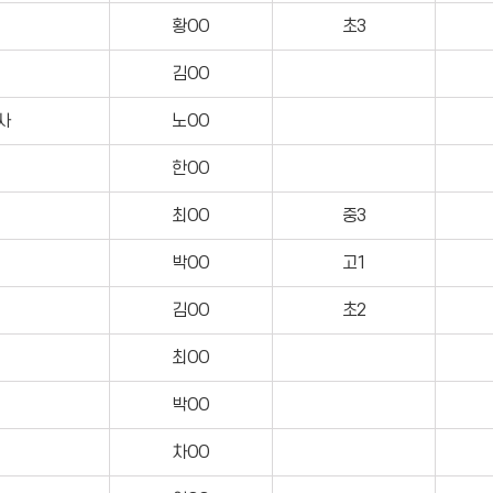
황OO
초3
김OO
사
노OO
한OO
최OO
중3
박OO
고1
김OO
초2
최OO
박OO
차OO