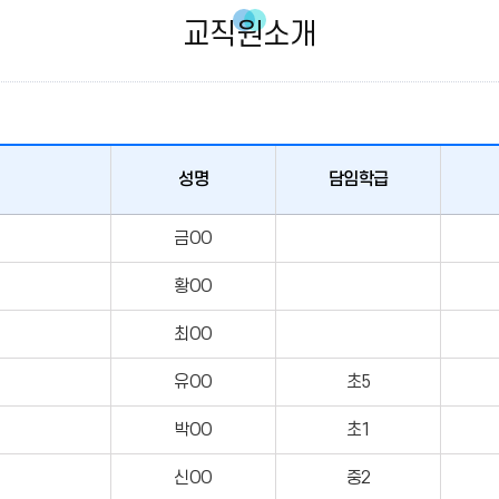
교직원소개
성명
담임학급
금OO
황OO
최OO
유OO
초5
박OO
초1
신OO
중2