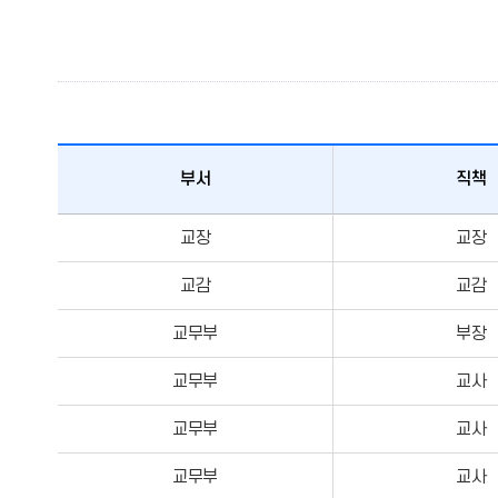
부서
직책
부서,
교장
교장
직책,
성명,
교감
교감
담임학급,
교무부
부장
담당과목,
담당업무
교무부
교사
리스트입니다.
교무부
교사
교무부
교사