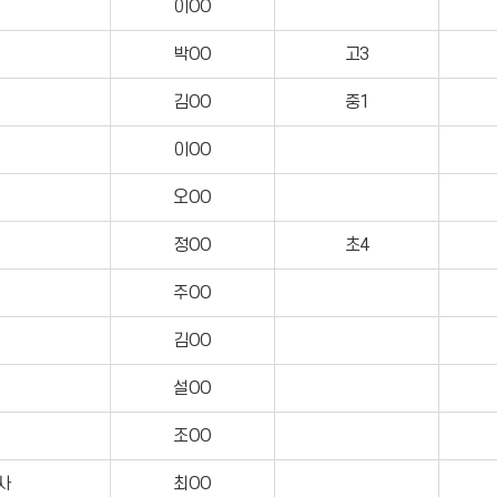
이OO
박OO
고3
김OO
중1
이OO
오OO
정OO
초4
주OO
김OO
설OO
조OO
사
최OO