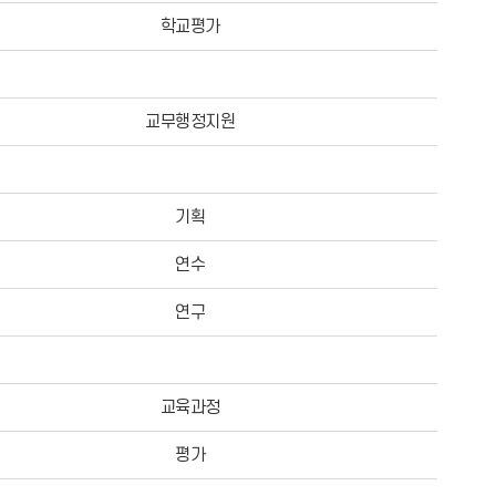
학교평가
교무행정지원
기획
연수
연구
교육과정
평가