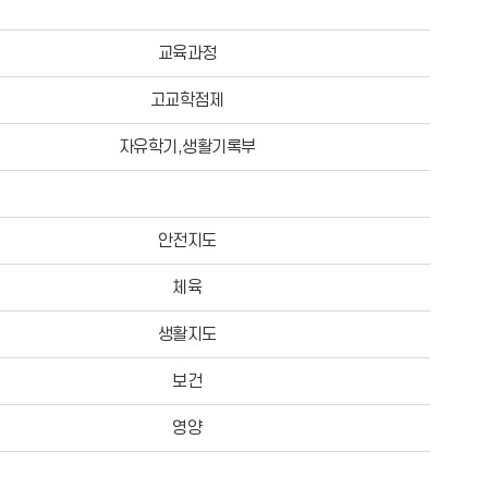
교육과정
고교학점제
자유학기,생활기록부
안전지도
체육
생활지도
보건
영양