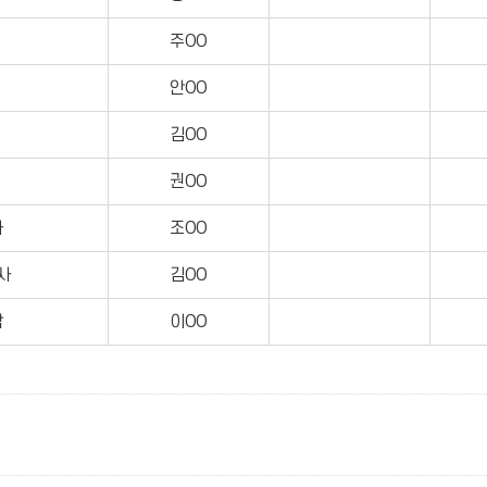
주OO
안OO
김OO
권OO
사
조OO
사
김OO
담
이OO