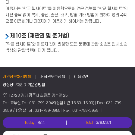
다.
이용자는 "학교 웹사이트"를 이용함으로써 얻은 정보를 "학교 웹사이트"의
사전 승낙 없이 복제, 송신, 출판, 배포, 방송 기타 방법에 의하여 영리목적
으로 이용하거나 제3자에게 이용하게 하여서는 안됩니다.
제10조 (재판권 및 준거법)
"학교 웹사이트"와 이용자 간에 발생한 모든 분쟁에 관한 소송은 민사소송
법상의 관할법원에 제기 합니다.
개인정보처리방침
저작권보호정책
이용약관
영상정보처리기기운영방침
우) 12728 경기 광주시 초월읍 경수길 25
Tel : 교무실 Tel : 031-799-3949(상담시간 13:30~16:00) | Fax : 031-799-
3959 / 행정실 Tel : 031-799-3955 | Fax : 031-799-3959 |
Today
75명
Total
376326명