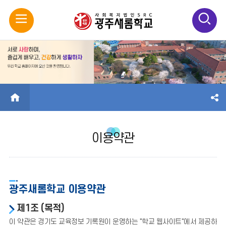
모
검
바
색
일
열
메
기
HOME
뉴
이용약관
열
기
광주새롬학교 이용약관
제1조 (목적)
이 약관은 경기도 교육정보 기록원이 운영하는 "학교 웹사이트"에서 제공하